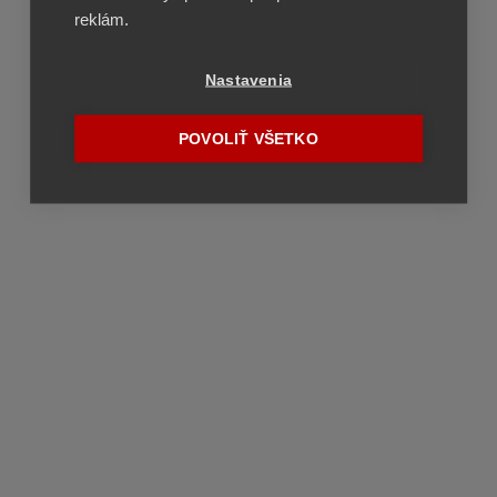
reklám.
Nastavenia
POVOLIŤ VŠETKO